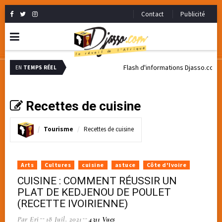
Contact
Publicité
Flash d'informations Djasso.com
EN
TEMPS RÉEL
Recettes de cuisine
Tourisme
Recettes de cuisine
Arts
Cultures
cuisine
astuce
Côte d'Ivoire
CUISINE : COMMENT RÉUSSIR UN
PLAT DE KEDJENOU DE POULET
(RECETTE IVOIRIENNE)
Par Eri
18 Juil. 2021
4311 Vues